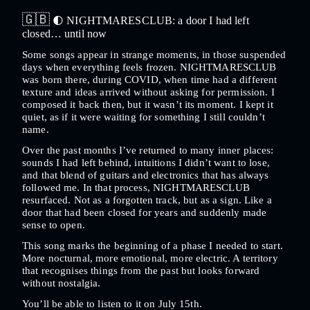
🇬🇧
🌓
NIGHTMARESCLUB: a door I had left
closed… until now
Some songs appear in strange moments, in those suspended
days when everything feels frozen. NIGHTMARESCLUB
was born there, during COVID, when time had a different
texture and ideas arrived without asking for permission. I
composed it back then, but it wasn’t its moment. I kept it
quiet, as if it were waiting for something I still couldn’t
name.
Over the past months I’ve returned to many inner places:
sounds I had left behind, intuitions I didn’t want to lose,
and that blend of guitars and electronics that has always
followed me. In that process, NIGHTMARESCLUB
resurfaced. Not as a forgotten track, but as a sign. Like a
door that had been closed for years and suddenly made
sense to open.
This song marks the beginning of a phase I needed to start.
More nocturnal, more emotional, more electric. A territory
that recognises things from the past but looks forward
without nostalgia.
You’ll be able to listen to it on July 15th.