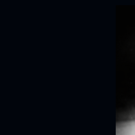
nace justo
que llevab