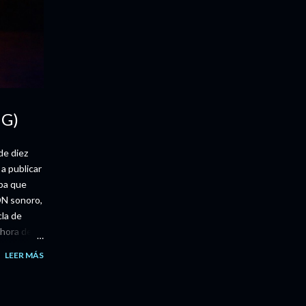
NG)
de diez
a publicar
pa que
DN sonoro,
cla de
ahora de
los
LEER MÁS
r donde
 Nails,
TMARESCLUB