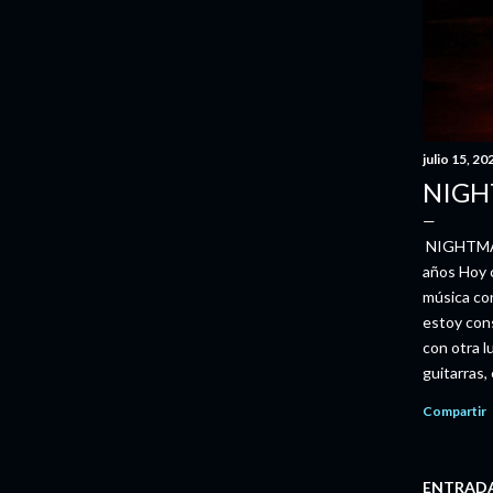
s
julio 15, 20
NIGH
NIGHTMARE
años Hoy c
música co
estoy cons
con otra l
guitarras,
otra mane
Compartir
primeros 
convivían 
junto a la
ENTRADA