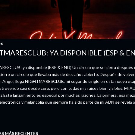
26
TMARESCLUB: YA DISPONIBLE (ESP & E
SCLUB: ya disponible (ESP & ENG) Un círculo que se cierra después 
ierro un círculo que llevaba más de diez años abierto. Después de volver 
n Angel, llega NIGHTMARESCLUB, mi segundo single en esta nueva eta
truyendo casi desde cero, pero con todas mis raíces bien visibles. Mi A
uz Este lanzamiento es especial por muchas razones. La primera: esa mez
 electrónica y melancolía que siempre ha sido parte de mi ADN se revela 
ra, más desnuda y más presente. Esa luz post punk que me marcó desde 
conciertos en Zaragoza, cuando descubrí que la noche podía ser un luga
New Order, The Cure y la energía más cruda de Primal Scream o Nine Inch
 enésima eclosión del britpop y la primera ola del indie español. NIGH
S MÁS RECIENTES